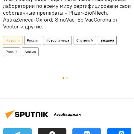
лаборатории по всему миру сертифицировали свои
собственные препараты - Pfizer-BioNTech,
AstraZeneca-Oxford, SinoVac, EpiVacCorona от
Vector и другие.
Новости
Россия
Новости мира
Спутник V
вакцина
Россия
Алжир
Азербайджан