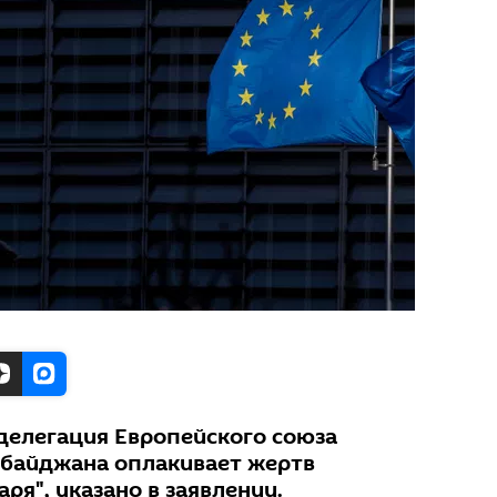
 делегация Европейского союза
рбайджана оплакивает жертв
ря", указано в заявлении.