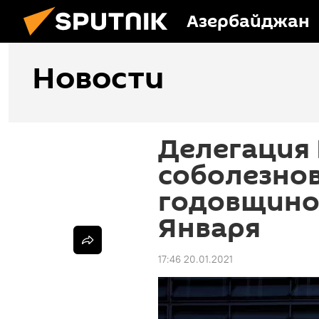
Азербайджан
Новости
Делегация 
соболезнов
годовщино
Января
17:46 20.01.2021