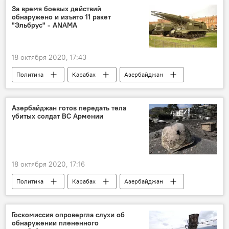
батальон
Отказ
Бои
За время боевых действий
обнаружено и изъято 11 ракет
Контрнаступление войск Азербайджана
"Эльбрус" - ANAMA
18 октября 2020, 17:43
Политика
Карабах
Азербайджан
Новости
Контрнаступление войск Азербайджана
Азербайджан готов передать тела
убитых солдат ВС Армении
18 октября 2020, 17:16
Политика
Карабах
Азербайджан
Новости
Новости мира
тела
ВС Армении
Военнослужащие
Госкомиссия опровергла слухи об
обнаружении плененного
Контрнаступление войск Азербайджана