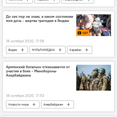
Новости
Видео
МУЛЬТИМЕДИА
Контрнаступление войск Азербайджана
До сих пор не знаю, в каком состоянии
моя дочь - жертва трагедии в Гяндже
Флаг
Худаферин
Мост
1:27
18 октября 2020, 17:58
Видео
МУЛЬТИМЕДИА
Карабах
Азербайджан
Новости
Контрнаступление войск Азербайджана
Армянский батальон отказывается от
участия в боях - Минобороны
Азербайджана
18 октября 2020, 17:53
Новости мира
Азербайджан
Новости
Политика
Карабах