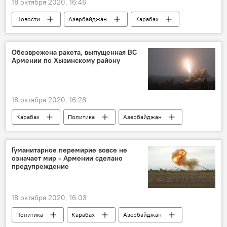
18 октября 2020, 16:46
Новости
Азербайджан
Карабах
Видео
МУЛЬТИМЕДИА
Обезврежена ракета, выпущенная ВС
Армении по Хызинскому району
18 октября 2020, 16:28
Карабах
Политика
Азербайджан
Новости
Контрнаступление войск Азербайджана
Гуманитарное перемирие вовсе не
означает мир - Армении сделано
предупреждение
18 октября 2020, 16:03
Политика
Карабах
Азербайджан