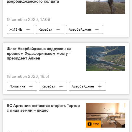
азербайджанского солдата
18 октября 2020, 17:09
ЖИЗНЬ
Карабах
Азербайджан
Новости
пленные
Государственная комиссия по делам пленных, без вести пропавших и заложников АР
Флаг Азербайджана водружен на
древнем Худаферинском мосту -
президент Алиев
18 октября 2020, 16:51
Политика
Карабах
Азербайджан
Новости
Худаферин
Мост
Флаг
ВС Армении пытаются стереть Тертер
с лица земли – видео
Контрнаступление войск Азербайджана
1:23