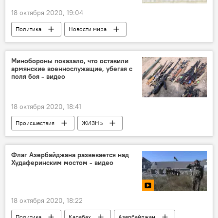
18 октября 2020, 19:04
Политика
Новости мира
Азербайджан
Новости
Минобороны показало, что оставили
армянские военнослужащие, убегая с
поля боя - видео
18 октября 2020, 18:41
Происшествия
ЖИЗНЬ
Азербайджан
Новости
Карабах
Политика
Флаг Азербайджана развевается над
Худаферинским мостом - видео
Контрнаступление войск Азербайджана
ВС Армении
Военная техника
18 октября 2020, 18:22
Политика
Карабах
Азербайджан