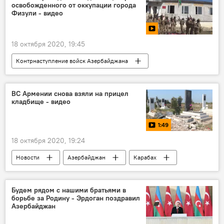
освобожденного от оккупации города
Физули - видео
18 октября 2020, 19:45
Контрнаступление войск Азербайджана
Видео
МУЛЬТИМЕДИА
Политика
Карабах
Азербайджан
Новости
ВС Армении снова взяли на прицел
кладбище - видео
1:49
18 октября 2020, 19:24
Новости
Азербайджан
Карабах
Видео
МУЛЬТИМЕДИА
Будем рядом с нашими братьями в
борьбе за Родину - Эрдоган поздравил
Азербайджан