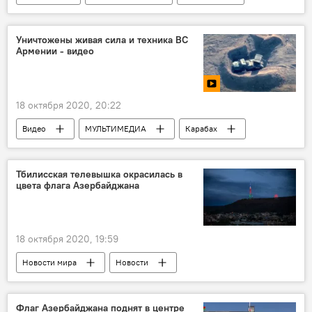
Прогноз погоды
Понедельник
Уничтожены живая сила и техника ВС
Армении - видео
18 октября 2020, 20:22
Видео
МУЛЬТИМЕДИА
Карабах
Политика
Новости
Азербайджан
Контрнаступление войск Азербайджана
Тбилисская телевышка окрасилась в
цвета флага Азербайджана
18 октября 2020, 19:59
Новости мира
Новости
Азербайджан
День независимости
Флаг
Флаг Азербайджана поднят в центре