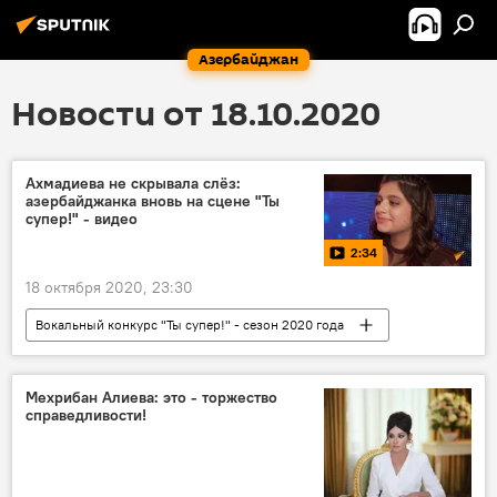
Азербайджан
Новости от 18.10.2020
Ахмадиева не скрывала слёз:
азербайджанка вновь на сцене "Ты
супер!" - видео
2:34
18 октября 2020, 23:30
Вокальный конкурс "Ты супер!" - сезон 2020 года
МУЛЬТИМЕДИА
Видео
Азербайджан
Новости
Россия
Мехрибан Алиева: это - торжество
справедливости!
ЖИЗНЬ
Культура