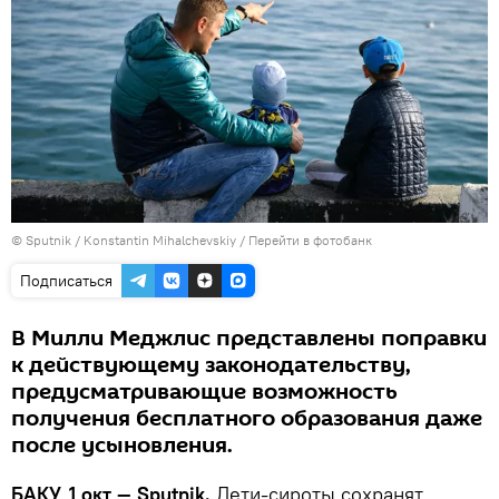
© Sputnik / Konstantin Mihalchevskiy
/
Перейти в фотобанк
Подписаться
В Милли Меджлис представлены поправки
к действующему законодательству,
предусматривающие возможность
получения бесплатного образования даже
после усыновления.
БАКУ, 1 окт — Sputnik.
Дети-сироты сохранят