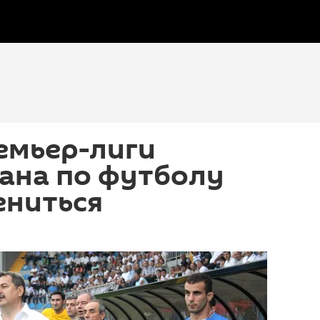
емьер-лиги
ана по футболу
ениться