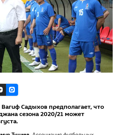
Вагиф Садыхов предполагает, что
джана сезона 2020/21 может
густа.
ймур Тушиев.
Ассоциация футбольных