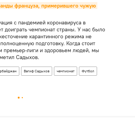
манды француза, примерившего чужую 
уация с пандемией коронавируса в
т доиграть чемпионат страны. У нас было
ужесточение карантинного режима не
полноценную подготовку. Когда стоит
 премьер-лиги и здоровьем людей, мы
тметил Садыхов.
рбайджан
Вагиф Садыхов
чемпионат
Футбол