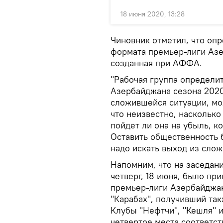
18 июня 2020, 13:28
Чиновник отметил, что опр
формата премьер-лиги Азе
созданная при АФФА.
"Рабочая группа определит
Азербайджана сезона 2020/
сложившейся ситуации, мо
что неизвестно, насколько
пойдет ли она на убыль, к
Оставить общественность 
надо искать выход из слож
Напомним, что на заседан
четверг, 18 июня, было п
премьер-лиги Азербайджа
"Карабах", получивший та
Клубы "Нефтчи", "Кешля" и
четвертое места соответс