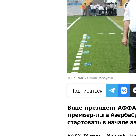
© Sputnik / Sevda Babayeva
Подписаться
Вице-президент АФФА 
премьер-лига Азербай
стартовать в начале ав
БАКУ, 18 июн — Sputnik, Те