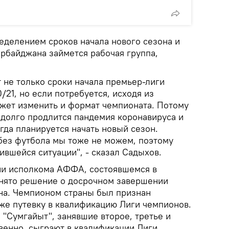
еделением сроков начала нового сезона и
рбайджана займется рабочая группа,
 не только сроки начала премьер-лиги
21, но если потребуется, исходя из
жет изменить и формат чемпионата. Потому
 долго продлится пандемия коронавируса и
огда планируется начать новый сезон.
без футбола мы тоже не можем, поэтому
ившейся ситуации", - сказал Садыхов.
ии исполкома АФФА, состоявшемся в
ринято решение о досрочном завершении
на. Чемпионом страны был признан
кже путевку в квалификацию Лиги чемпионов.
 "Сумгайыт", занявшие второе, третье и
твенно, сыграют в квалификации Лиги