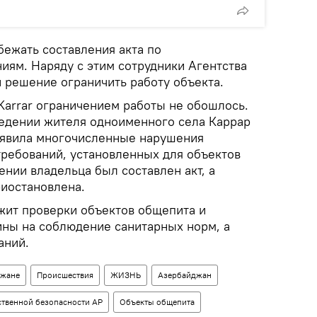
бежать составления акта по
ям. Наряду с этим сотрудники Агентства
 решение ограничить работу объекта.
Karrar ограничением работы не обошлось.
едении жителя одноименного села Каррар
ыявила многочисленные нарушения
требований, установленных для объектов
ении владельца был составлен акт, а
риостановлена.
жит проверки объектов общепита и
ны на соблюдение санитарных норм, а
аний.
джане
Происшествия
ЖИЗНЬ
Азербайджан
ственной безопасности АР
Объекты общепита