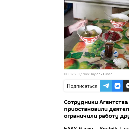
CC BY 2.0
/
Nick Taylor
/
Lunch
Подписаться
Сотрудники Агентства
приостановили деятел
ограничили работу др
БАКУ, 6 июн — Sputnik.
Про