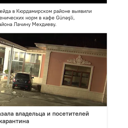
рейда в Кюрдамирском районе выявили
нических норм в кафе Günəşli,
йона Лачину Мехдиеву.
азала владельца и посетителей
карантина