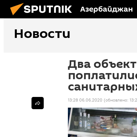
Азербайджан
Новости
Два объек
поплатили
санитарны
13:28 06.06.2020
(обновлено:
13: