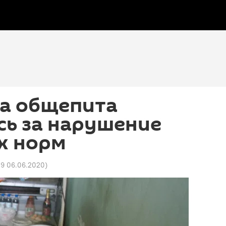
та общепита
сь за нарушение
х норм
29 06.06.2020
)