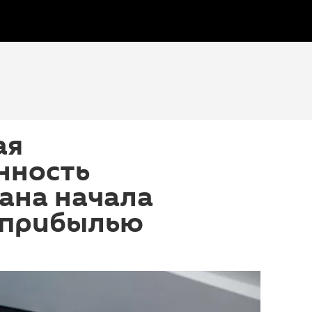
ая
нность
ана начала
с прибылью