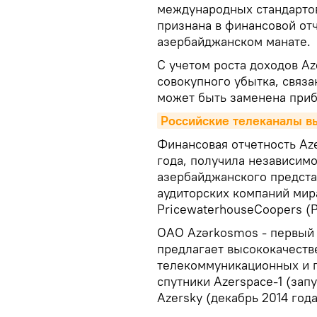
международных стандартов
признана в финансовой от
азербайджанском манате.
С учетом роста доходов Az
совокупного убытка, связ
может быть заменена при
Российские телеканалы в
Финансовая отчетность Az
года, получила независим
азербайджанского предста
аудиторских компаний мир
PricewaterhouseCoopers (
ОАО Azərkosmos - первый 
предлагает высококачеств
телекоммуникационных и г
спутники Azerspace-1 (зап
Azersky (декабрь 2014 года