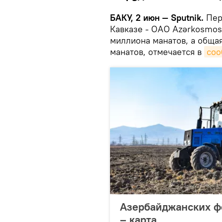
БАКУ, 2 июн — Sputnik.
Пер
Кавказе - ОАО Azərkosmos 
миллиона манатов, а обща
манатов, отмечается в
соо
Азербайджанских ф
– карта