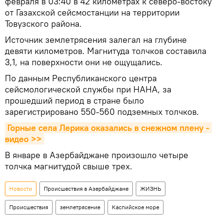
февраля в 03:40 в 42 километрах к северо-востоку
от Газахской сейсмостанции на территории
Товузского района.
Источник землетрясения залегал на глубине
девяти километров. Магнитуда толчков составила
3,1, на поверхности они не ощущались.
По данным Республиканского центра
сейсмологической службы при НАНА, за
прошедший период в стране было
зарегистрировано 550-560 подземных толчков.
Горные села Лерика оказались в снежном плену - 
видео >>
В январе в Азербайджане произошло четыре
толчка магнитудой свыше трех.
Новости
Происшествия в Азербайджане
ЖИЗНЬ
Происшествия
землетрясение
Каспийское море