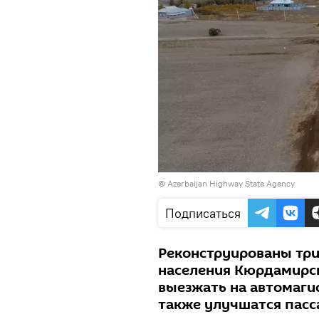
© Azerbaijan Highway State Agency
Подписаться
Реконструированы три
населения Кюрдамирск
выезжать на автомаги
также улучшатся пасс