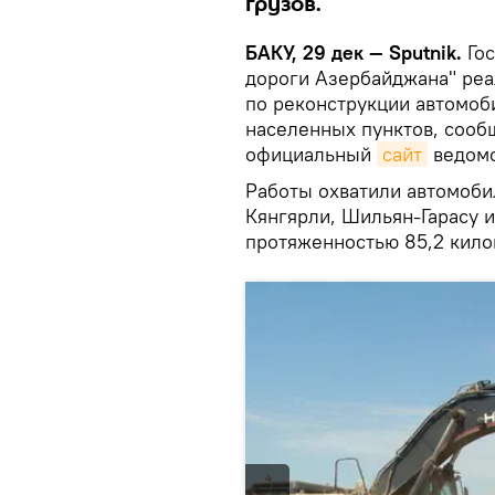
грузов.
БАКУ, 29 дек — Sputnik.
Гос
дороги Азербайджана" ре
по реконструкции автомоб
населенных пунктов, соо
официальный
сайт
ведомс
Работы охватили автомоб
Кянгярли, Шильян-Гарасу 
протяженностью 85,2 кило