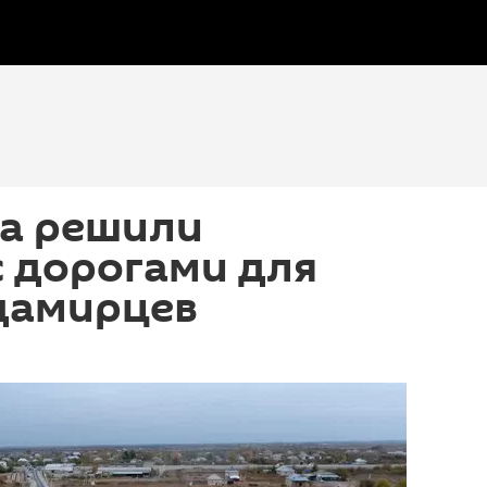
та решили
 дорогами для
дамирцев