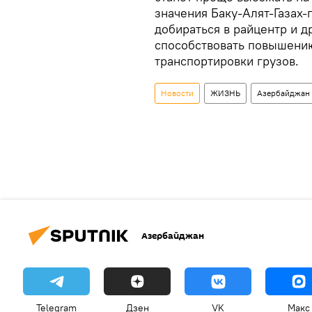
значения Баку-Алят-Газах-
добираться в райцентр и д
способствовать повышени
транспортировки грузов.
Новости
ЖИЗНЬ
Азербайджан
Азербайджан
Telegram
Дзен
VK
Макс