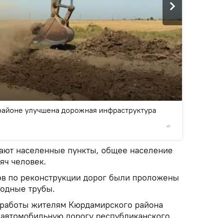
2
/3
айоне улучшена дорожная инфраструктура
© Azerbai
ают населенные пункты, общее население
яч человек.
ов по реконструкции дорог были проложены
одные трубы.
 работы жителям Кюрдамирского района
 автомобильную дорогу республиканского