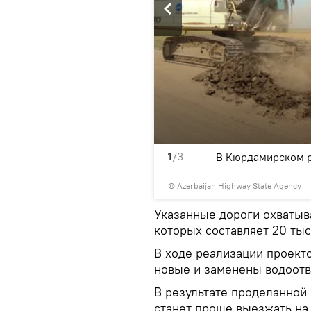
1
/3
ожная инфраструктура
В Кюрдамирском р
© Azerbaijan Highway State Agency
Указанные дороги охватыв
которых составляет 20 тыс
В ходе реализации проект
новые и заменены водоотв
В результате проделанной
станет проще выезжать на