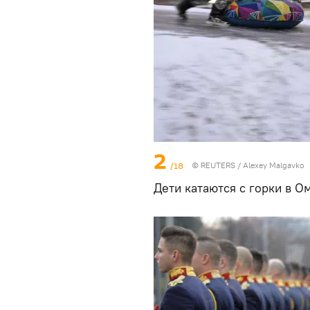
2
/18
©
REUTERS
/ Alexey Malgavko
Дети катаются с горки в О