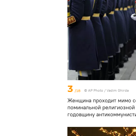
3
/18
© AP Photo / Vadim Ghirda
Женщина проходит мимо со
поминальной религиозной 
годовщину антикоммунисти