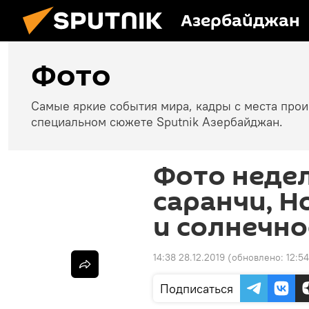
Азербайджан
Фото
Самые яркие события мира, кадры с места про
специальном сюжете Sputnik Азербайджан.
Фото недел
саранчи, Н
и солнечно
14:38 28.12.2019
(обновлено:
12:5
Подписаться