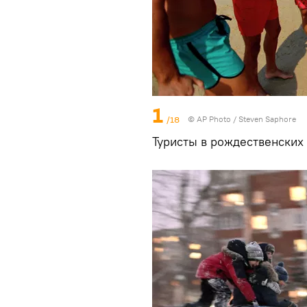
1
/18
© AP Photo / Steven Saphore
Туристы в рождественских