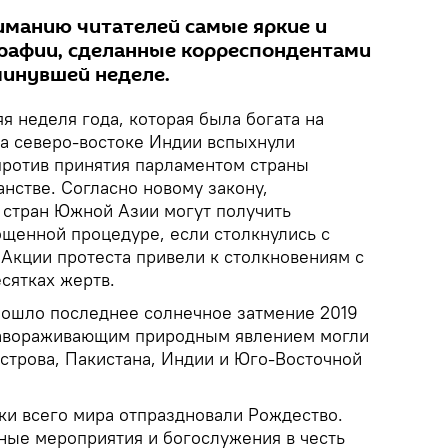
ниманию читателей самые яркие и
рафии, сделанные корреспондентами
минувшей неделе.
я неделя года, которая была богата на
а северо-востоке Индии вспыхнули
против принятия парламентом страны
анстве. Согласно новому закону,
 стран Южной Азии могут получить
ощенной процедуре, если столкнулись с
 Акции протеста привели к столкновениям с
сятках жертв.
зошло последнее солнечное затмение 2019
 завораживающим природным явлением могли
строва, Пакистана, Индии и Юго-Восточной
ки всего мира отпраздновали Рождество.
ые мероприятия и богослужения в честь