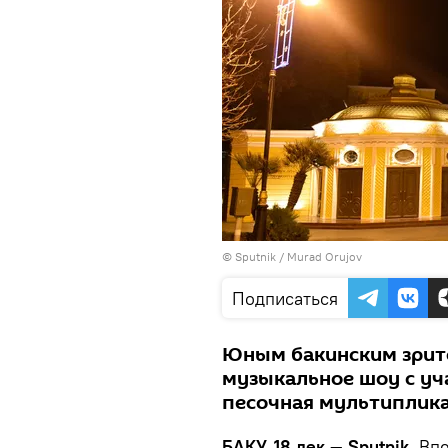
© Sputnik / Murad Orujov
Подписаться
Юным бакинским зрит
музыкальное шоу с уч
песочная мультиплика
БАКУ, 18 дек — Sputnik.
Впе