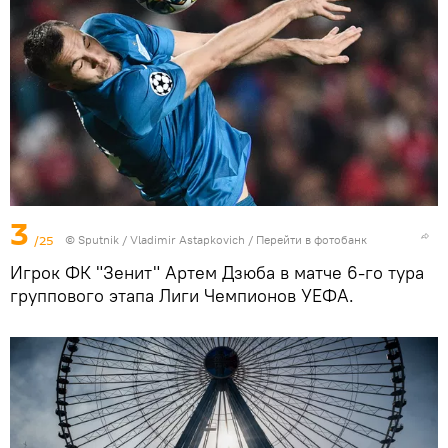
3
/25
© Sputnik / Vladimir Astapkovich
/
Перейти в фотобанк
Игрок ФК "Зенит" Артем Дзюба в матче 6-го тура
группового этапа Лиги Чемпионов УЕФА.