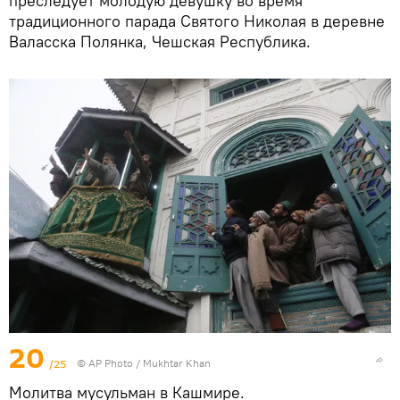
преследует молодую девушку во время
традиционного парада Святого Николая в деревне
Валасска Полянка, Чешская Республика.
20
/25
© AP Photo / Mukhtar Khan
Молитва мусульман в Кашмире.