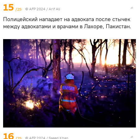
15
/25
© AFP 2024 / Arif Ali
Полицейский нападает на адвоката после стычек
между адвокатами и врачами в Лахоре, Пакистан.
16
/25
© AFP 2024 / Saeed Khan