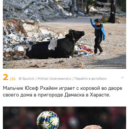
2
/25
© Sputnik / Mikhail Voskresenskiy
/
Перейти в фотобанк
Мальчик Юсеф Рхайем играет с коровой во дворе
своего дома в пригороде Дамаска в Харасте.