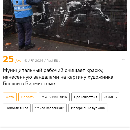
25
/25
© AFP 2024 / Paul Ellis
Муниципальный рабочий очищает краску,
нанесенную вандалами на картину художника
Бэнкси в Бирмингеме.
Фото
Новости
МУЛЬТИМЕДИА
Происшествия
ЖИЗНЬ
Новости мира
"Мисс Вселенная"
Извержение вулкана