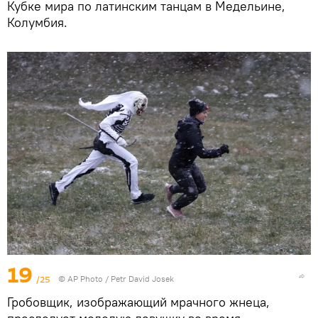
Кубке мира по латинским танцам в Медельине,
Колумбия.
19
/25
© AP Photo / Petr David Josek
Гробовщик, изображающий мрачного жнеца,