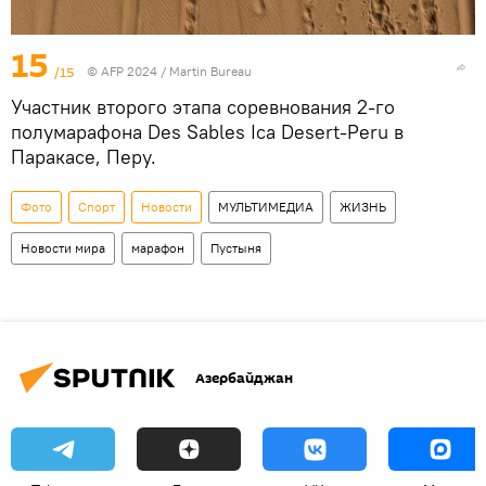
15
/15
© AFP 2024 / Martin Bureau
Участник второго этапа соревнования 2-го
полумарафона Des Sables Ica Desert-Peru в
Паракасе, Перу.
Фото
Спорт
Новости
МУЛЬТИМЕДИА
ЖИЗНЬ
Новости мира
марафон
Пустыня
Азербайджан