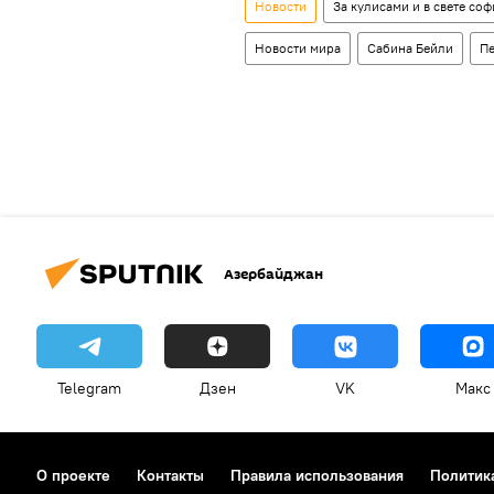
Новости
За кулисами и в свете соф
Новости мира
Сабина Бейли
П
Азербайджан
Telegram
Дзен
VK
Макс
О проекте
Контакты
Правила использования
Политик