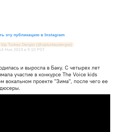
ь эту публикацию в Instagram
Vip Turkey Dergisi (@vipturkeydergisi)
14 Ноя 2019 в 9:10 PST
одилась и выросла в Баку. С четырех лет
мала участие в конкурсе The Voice kids
ом вокальном проекте "Зима", после чего ее
одюсеры.