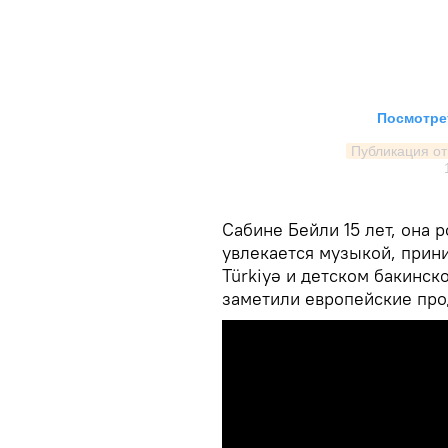
Посмотрет
Публикация от 
Сабине Бейли 15 лет, она р
увлекается музыкой, прини
Türkiyə и детском бакинск
заметили европейские пр