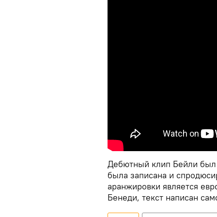
Дебютный клип Бейли был с
была записана и спродюси
аранжировки является ев
Бенеди, текст написан са