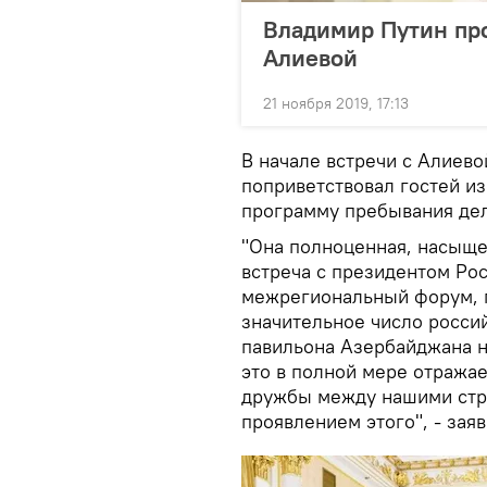
Владимир Путин про
Алиевой
21 ноября 2019, 17:13
В начале встречи с Алиево
поприветствовал гостей и
программу пребывания дел
"Она полноценная, насыщен
встреча с президентом Рос
межрегиональный форум, 
значительное число россий
павильона Азербайджана н
это в полной мере отражае
дружбы между нашими стра
проявлением этого", - зая