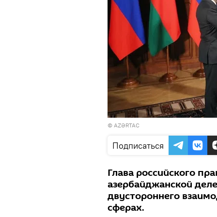
©
AZƏRTAC
Подписаться
Глава российского пр
азербайджанской дел
двустороннего взаимо
сферах.