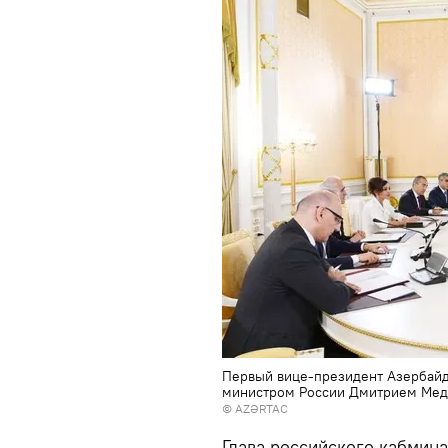
Первый вице-президент Азербайд
министром России Дмитрием Ме
©
AZƏRTAC
Глава российского кабмин