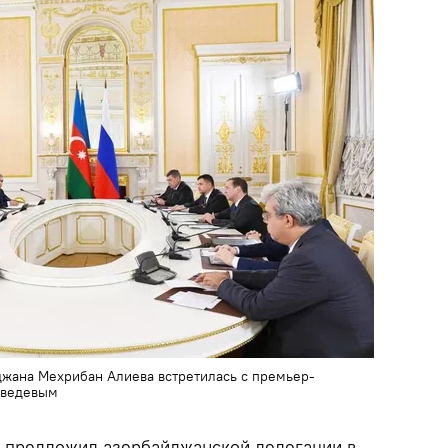
жана Мехрибан Алиева встретилась с премьер-
дведевым
а предложил азербайджанской делегации в