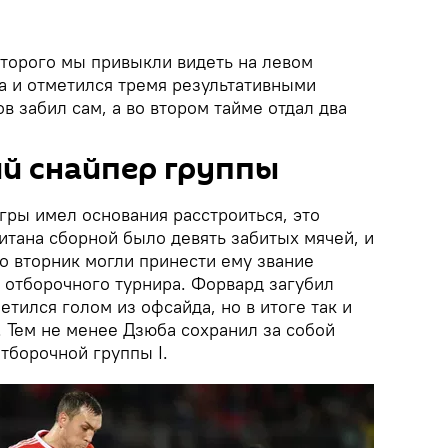
оторого мы привыкли видеть на левом
а и отметился тремя результативными
в забил сам, а во втором тайме отдал два
ий снайпер группы
гры имел основания расстроиться, это
итана сборной было девять забитых мячей, и
о вторник могли принести ему звание
 отборочного турнира. Форвард загубил
етился голом из офсайда, но в итоге так и
. Тем не менее Дзюба сохранил за собой
отборочной группы I.