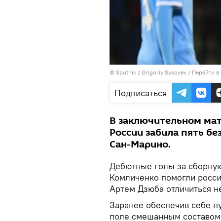
© Sputnik / Grigoriy Sysoyev
/
Перейти в
Подписаться
В заключительном мат
России забила пять б
Сан-Марино.
Дебютные голы за сборную
Комличенко помогли росси
Артем Дзюба отличиться н
Заранее обеспечив себе пу
поле смешанным составом