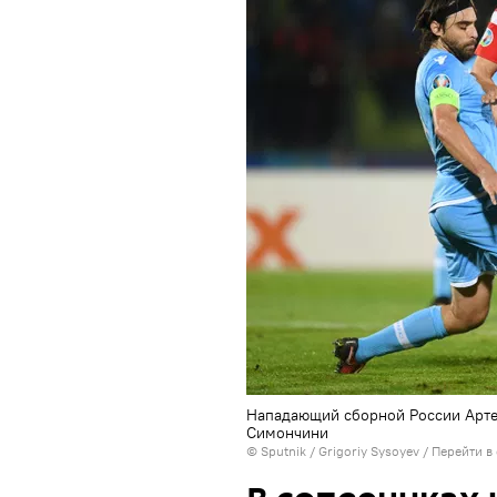
Нападающий сборной России Арте
Симончини
© Sputnik / Grigoriy Sysoyev
/
Перейти в