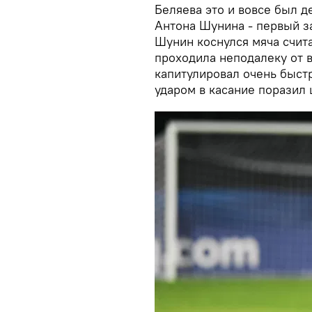
Беляева это и вовсе был д
Антона Шунина - первый за
Шунин коснулся мяча счита
проходила неподалеку от 
капитулировал очень быстр
ударом в касание поразил 