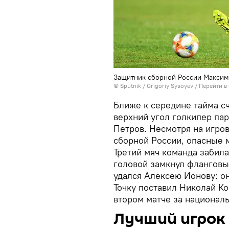
Защитник сборной России Максим
© Sputnik / Grigoriy Sysoyev
/
Перейти в
Ближе к середине тайма сч
верхний угол голкипер пар
Петров. Несмотря на игро
сборной России, опасные 
Третий мяч команда забил
головой замкнул фланговы
удался Алексею Ионову: он
Точку поставил Николай К
втором матче за национал
Лучший игрок 