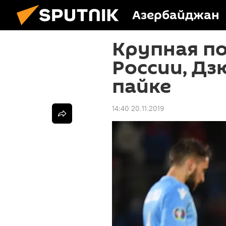
Азербайджан
Крупная п
России, Дз
пайке
14:40 20.11.2019