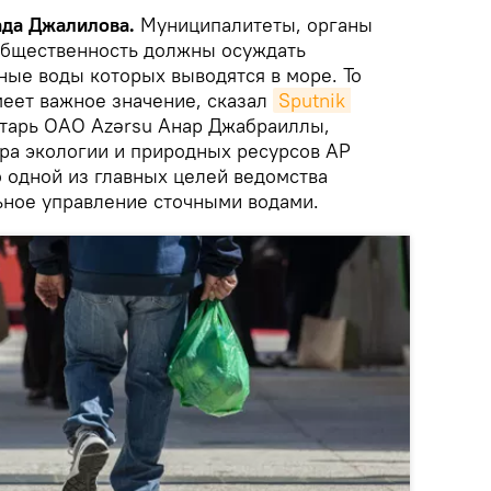
рада Джалилова.
Муниципалитеты, органы
общественность должны осуждать
ные воды которых выводятся в море. То
меет важное значение, сказал
Sputnik 
тарь ОАО Azərsu Анар Джабраиллы,
ра экологии и природных ресурсов АР
о одной из главных целей ведомства
льное управление сточными водами.