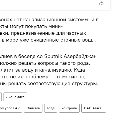
онах нет канализационной системы, и в
кты могут покупать мини-
вки, предназначенные для частных
ь в море уже очищенные сточные воды,
улиев в беседе со Sputnik Азербайджан
должно решать вопросы такого рода.
атит за воду и канализацию. Куда
это не их проблема", - отметил он,
жны решать соответствующие структуры.
Экономика
ресурсов АР
Очистка
вода
контроль
ОАО Azərsu