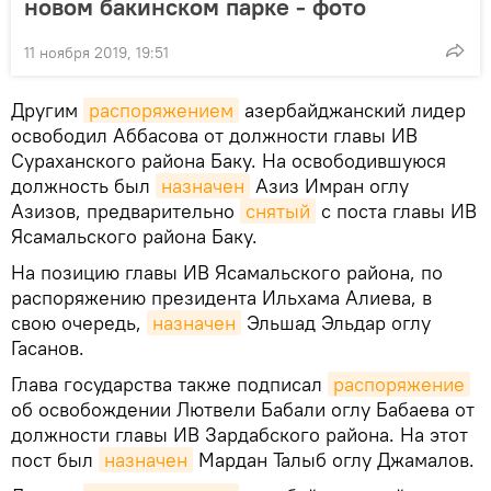
новом бакинском парке - фото
11 ноября 2019, 19:51
Другим
распоряжением
азербайджанский лидер
освободил Аббасова от должности главы ИВ
Сураханского района Баку. На освободившуюся
должность был
назначен
Азиз Имран оглу
Азизов, предварительно
снятый
с поста главы ИВ
Ясамальского района Баку.
На позицию главы ИВ Ясамальского района, по
распоряжению президента Ильхама Алиева, в
свою очередь,
назначен
Эльшад Эльдар оглу
Гасанов.
Глава государства также подписал
распоряжение
об освобождении Лютвели Бабали оглу Бабаева от
должности главы ИВ Зардабского района. На этот
пост был
назначен
Мардан Талыб оглу Джамалов.