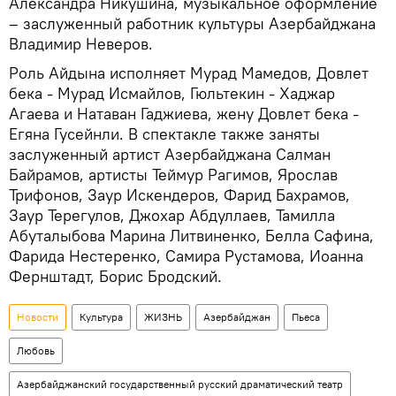
Александра Никушина, музыкальное оформление
– заслуженный работник культуры Азербайджана
Владимир Неверов.
Роль Айдына исполняет Мурад Мамедов, Довлет
бека - Мурад Исмайлов, Гюльтекин - Хаджар
Агаева и Натаван Гаджиева, жену Довлет бека -
Егяна Гусейнли. В спектакле также заняты
заслуженный артист Азербайджана Салман
Байрамов, артисты Теймур Рагимов, Ярослав
Трифонов, Заур Искендеров, Фарид Бахрамов,
Заур Терегулов, Джохар Абдуллаев, Тамилла
Абуталыбова Марина Литвиненко, Белла Сафина,
Фарида Нестеренко, Самира Рустамова, Иоанна
Фернштадт, Борис Бродский.
Новости
Культура
ЖИЗНЬ
Азербайджан
Пьеса
Любовь
Азербайджанский государственный русский драматический театр