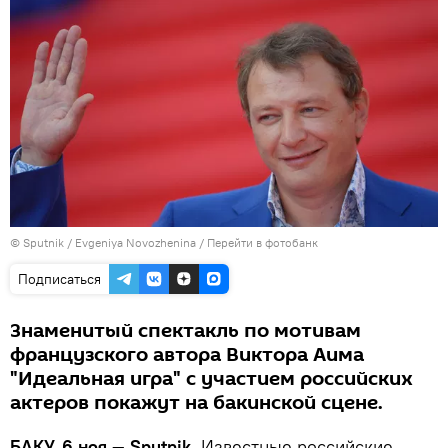
© Sputnik / Evgeniya Novozhenina
/
Перейти в фотобанк
Подписаться
Знаменитый спектакль по мотивам
французского автора Виктора Аима
"Идеальная игра" с участием российских
актеров покажут на бакинской сцене.
БАКУ, 6 ноя — Sputnik.
Известные российские