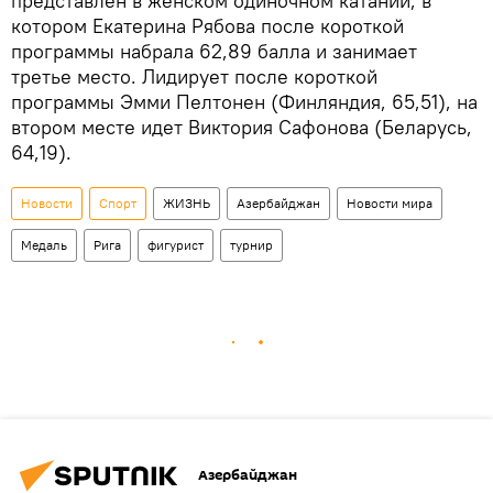
представлен в женском одиночном катании, в
котором Екатерина Рябова после короткой
программы набрала 62,89 балла и занимает
третье место. Лидирует после короткой
программы Эмми Пелтонен (Финляндия, 65,51), на
втором месте идет Виктория Сафонова (Беларусь,
64,19).
Новости
Спорт
ЖИЗНЬ
Азербайджан
Новости мира
Медаль
Рига
фигурист
турнир
Азербайджан