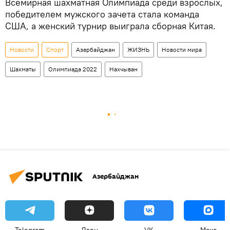
Всемирная шахматная Олимпиада среди взрослых,
победителем мужского зачета стала команда
США, а женский турнир выиграла сборная Китая.
Новости
Спорт
Азербайджан
ЖИЗНЬ
Новости мира
Шахматы
Олимпиада 2022
Нахчыван
Азербайджан
Telegram
Дзен
VK
Макс