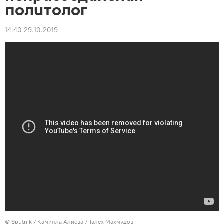
политолог
14:40 29.10.2019
©
Sputnik / Камилла Алиева
/ Талех Махмудов