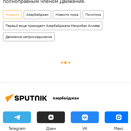
полноправным членом Движения.
Новости
Азербайджан
Новости мира
Политика
Первый вице-президент Азербайджана Мехрибан Алиева
Движение неприсоединения
Азербайджан
Telegram
Дзен
VK
Макс