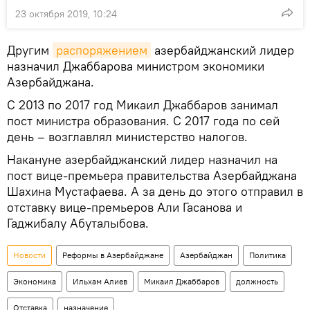
23 октября 2019, 10:24
Другим
распоряжением
азербайджанский лидер
назначил Джаббарова министром экономики
Азербайджана.
С 2013 по 2017 год Микаил Джаббаров занимал
пост министра образования. С 2017 года по сей
день – возглавлял министерство налогов.
Накануне азербайджанский лидер назначил на
пост вице-премьера правительства Азербайджана
Шахина Мустафаева. А за день до этого отправил в
отставку вице-премьеров Али Гасанова и
Гаджибалу Абуталыбова.
Новости
Реформы в Азербайджане
Азербайджан
Политика
Экономика
Ильхам Алиев
Микаил Джаббаров
должность
Отставка
назначение