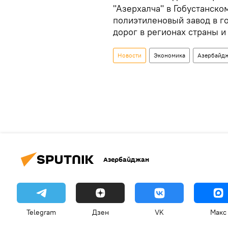
"Азерхалча" в Гобустанско
полиэтиленовый завод в г
дорог в регионах страны и
Новости
Экономика
Азербайд
Азербайджан
Telegram
Дзен
VK
Макс