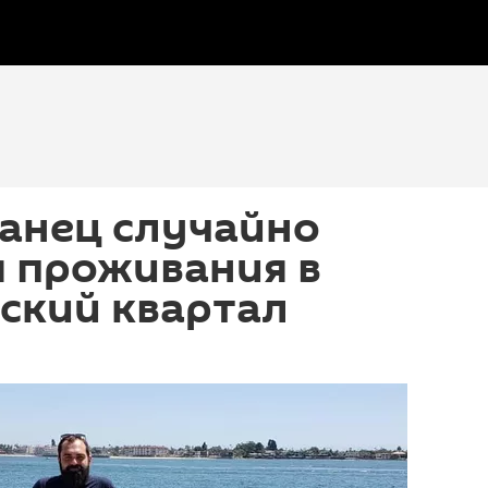
анец случайно
я проживания в
ский квартал