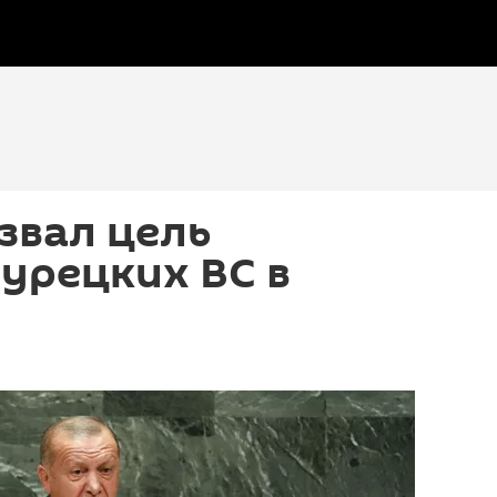
звал цель
урецких ВС в