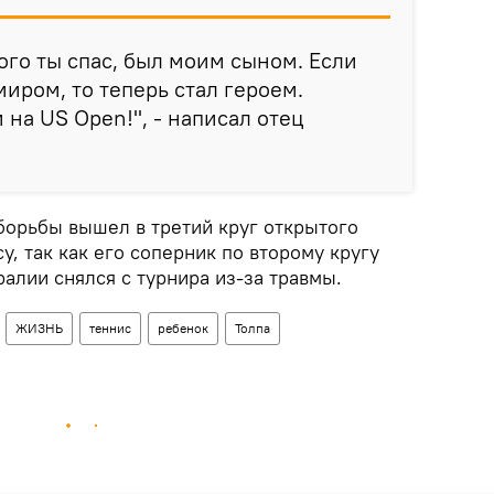
рого ты спас, был моим сыном. Если
миром, то теперь стал героем.
 на US Open!", - написал отец
борьбы вышел в третий круг открытого
, так как его соперник по второму кругу
ралии снялся с турнира из-за травмы.
ЖИЗНЬ
теннис
ребенок
Толпа