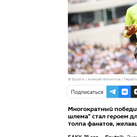
© Sputnik / Алексей Филиппов
/
Перейт
Подписаться
Многократный победит
шлема" стал героем дл
толпа фанатов, желавш