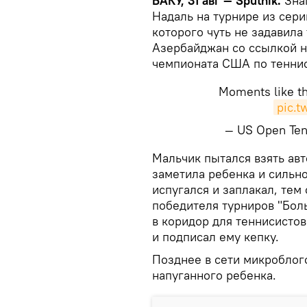
БАКУ, 31 авг — Sputnik.
Зна
Надаль на турнире из сер
которого чуть не задавила
Азербайджан со ссылкой 
чемпионата США по теннис
Moments like t
pic.
— US Open Te
​Мальчик пытался взять ав
заметила ребенка и сильн
испугался и заплакал, тем
победителя турниров "Бол
в коридор для теннисисто
и подписал ему кепку.
Позднее в сети микроблог
напуганного ребенка.