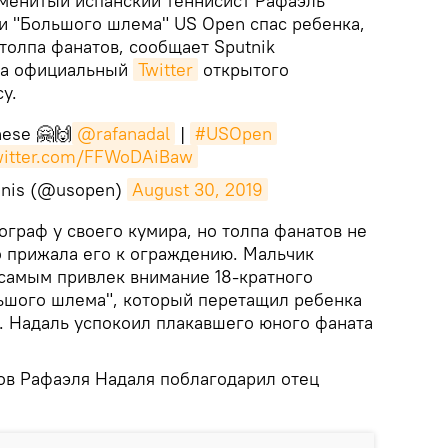
менитый испанский теннисист Рафаэль
ии "Большого шлема" US Open спас ребенка,
 толпа фанатов, сообщает Sputnik
на официальный
Twitter
открытого
у.
hese 🤗🙌
@rafanadal
|
#USOpen
twitter.com/FFWoDAiBaw
nnis (@usopen)
August 30, 2019
тограф у своего кумира, но толпа фанатов не
о прижала его к ограждению. Мальчик
 самым привлек внимание 18-кратного
ьшого шлема", который перетащил ребенка
в. Надаль успокоил плакавшего юного фаната
ов Рафаэля Надаля поблагодарил отец