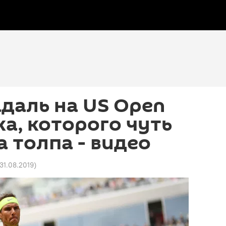
даль на US Open
ка, которого чуть
а толпа - видео
 31.08.2019
)