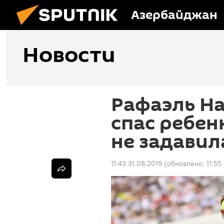
Азербайджан
Новости
Рафаэль На
спас ребен
не задавил
11:43 31.08.2019
(обновлено:
11:55