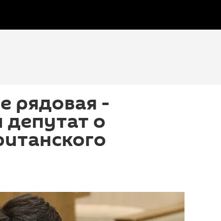
е рядовая -
 депутат о
ританского