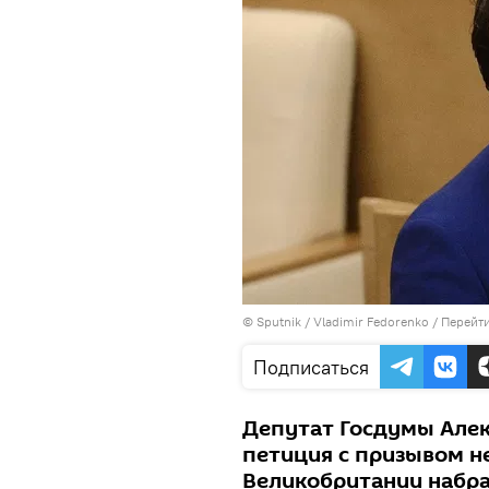
© Sputnik / Vladimir Fedorenko
/
Перейти
Подписаться
Депутат Госдумы Але
петиция с призывом н
Великобритании набра