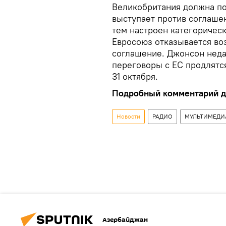
Великобритания должна по
выступает против соглашен
тем настроен категорическ
Евросоюз отказывается во
соглашение. Джонсон недав
переговоры с ЕС продлятс
31 октября.
Подробный комментарий де
Новости
РАДИО
МУЛЬТИМЕДИ
Азербайджан