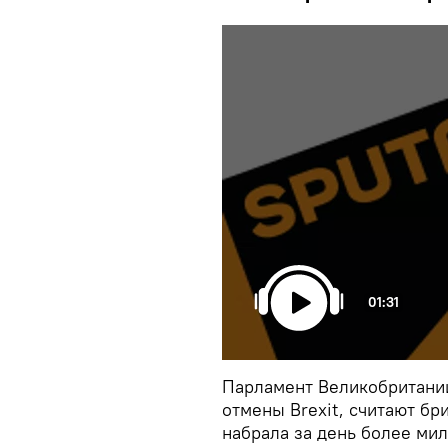
01:31
Парламент Великобритании
отмены Brexit, считают бр
набрала за день более ми