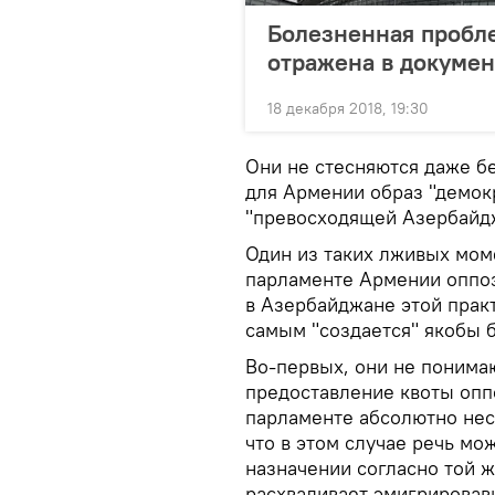
Болезненная пробл
отражена в докумен
18 декабря 2018, 19:30
Они не стесняются даже бе
для Армении образ "демок
"превосходящей Азербайдж
Один из таких лживых моме
парламенте Армении оппоз
в Азербайджане этой практ
самым "создается" якобы 
Во-первых, они не понимаю
предоставление квоты опп
парламенте абсолютно нес
что в этом случае речь мож
назначении согласно той ж
расхваливает эмигрировав