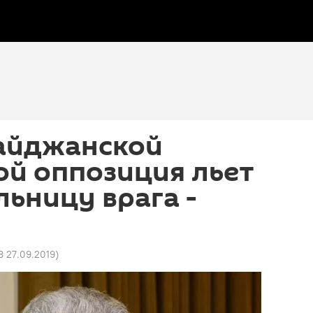
айджанской
ой оппозиция льет
льницу врага -
8 27.09.2019
)