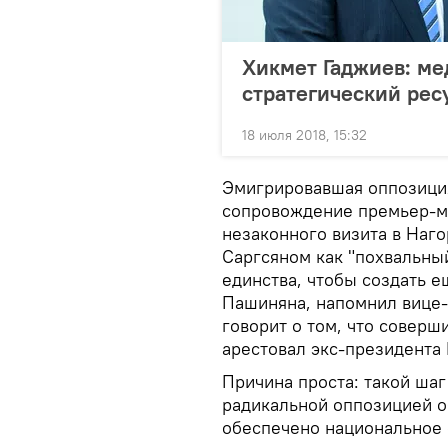
Хикмет Гаджиев: ме
стратегический рес
18 июля 2018, 15:32
Эмигрировавшая оппозиция
сопровождение премьер-м
незаконного визита в Наг
Саргсяном как "похвальны
единства, чтобы создать е
Пашиняна, напомнил вице-п
говорит о том, что совер
арестовал экс-президента 
Причина проста: такой ша
радикальной оппозицией о
обеспечено национальное 