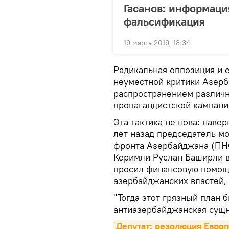
Гасанов: информаци
фальсификация
19 марта 2019, 18:34
Радикальная оппозиция и 
неуместной критики Азерб
распространением различн
пропагандистской кампани
Эта тактика не нова: навер
лет назад председатель м
фронта Азербайджана (ПН
Керимли Руслан Баширли в
просил финансовую помощь
азербайджанских властей,
"Тогда этот грязный план 
антиазербайджанская сущн
Депутат: резолюция Европ