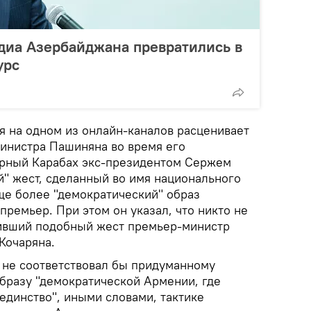
диа Азербайджана превратились в
урс
 на одном из онлайн-каналов расценивает
инистра Пашиняна во время его
орный Карабах экс-президентом Сержем
й" жест, сделанный во имя национального
ще более "демократический" образ
ремьер. При этом он указал, что никто не
шивший подобный жест премьер-министр
Кочаряна.
г не соответствовал бы придуманному
бразу "демократической Армении, где
единство", иными словами, тактике