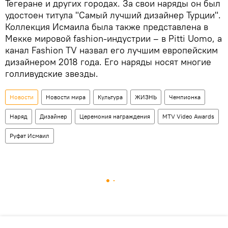
Тегеране и других городах. За свои наряды он был
удостоен титула "Самый лучший дизайнер Турции".
Коллекция Исмаила была также представлена в
Мекке мировой fashion-индустрии – в Pitti Uomo, а
канал Fashion TV назвал его лучшим европейским
дизайнером 2018 года. Его наряды носят многие
голливудские звезды.
Новости
Новости мира
Культура
ЖИЗНЬ
Чемпионка
Наряд
Дизайнер
Церемония награждения
MTV Video Awards
Руфат Исмаил