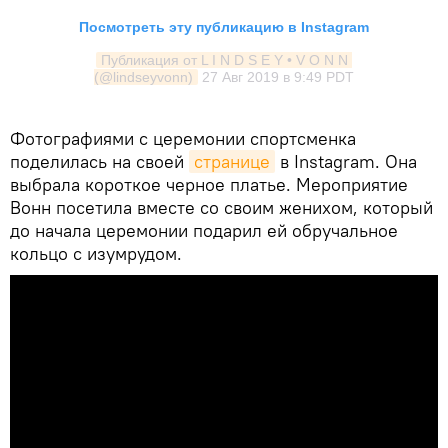
Посмотреть эту публикацию в Instagram
Публикация от L I N D S E Y • V O N N 
(@lindseyvonn)
27 Авг 2019 в 9:49 PDT
Фотографиями с церемонии спортсменка
поделилась на своей
странице
в Instagram. Она
выбрала короткое черное платье. Мероприятие
Вонн посетила вместе со своим женихом, который
до начала церемонии подарил ей обручальное
кольцо с изумрудом.