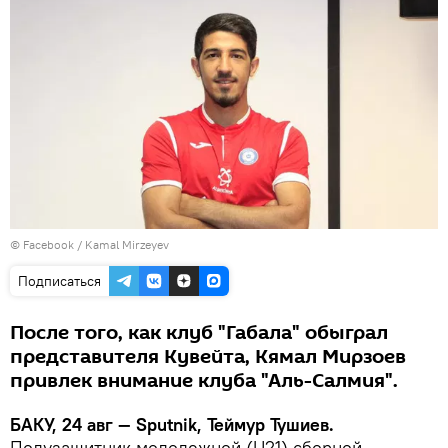
©
Facebook / Kamal Mirzeyev
Подписаться
После того, как клуб "Габала" обыграл
представителя Кувейта, Кямал Мирзоев
привлек внимание клуба "Аль-Салмия".
БАКУ, 24 авг — Sputnik, Теймур Тушиев.
Полузащитник молодежной (U21) сборной