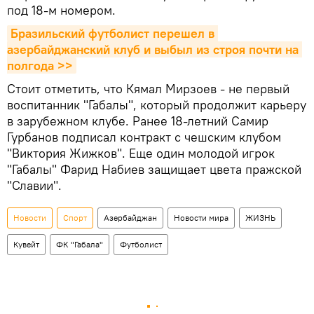
под 18-м номером.
Бразильский футболист перешел в 
азербайджанский клуб и выбыл из строя почти на 
полгода >>
Стоит отметить, что Кямал Мирзоев - не первый
воспитанник "Габалы", который продолжит карьеру
в зарубежном клубе. Ранее 18-летний Самир
Гурбанов подписал контракт с чешским клубом
"Виктория Жижков". Еще один молодой игрок
"Габалы" Фарид Набиев защищает цвета пражской
"Славии".
Новости
Спорт
Азербайджан
Новости мира
ЖИЗНЬ
Кувейт
ФК "Габала"
Футболист