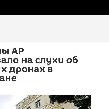
ы АР
ало на слухи об
х дронах в
ане