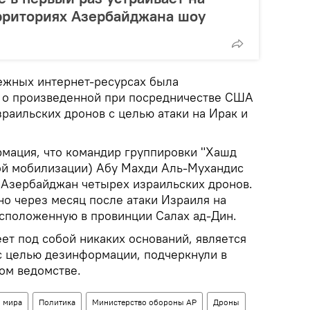
рриториях Азербайджана шоу
ежных интернет-ресурсах была
 о произведенной при посредничестве США
раильских дронов с целью атаки на Ирак и
рмация, что командир группировки "Хашд
ой мобилизации) Абу Махди Аль-Мухандис
 Азербайджан четырех израильских дронов.
но через месяц после атаки Израиля на
асположенную в провинции Салах ад-Дин.
ет под собой никаких оснований, является
с целью дезинформации, подчеркнули в
ом ведомстве.
 мира
Политика
Министерство обороны АР
Дроны