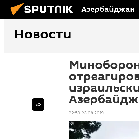
Азербайджан
Новости
Миноборон
отреагиров
израильски
Азербайдж
22:50 23.08.2019