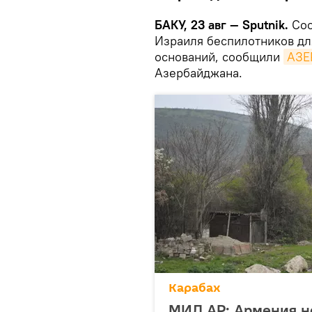
БАКУ, 23 авг — Sputnik.
Соо
Израиля беспилотников для
оснований, сообщили
АЗЕ
Азербайджана.
Карабах
МИД АР: Армения не