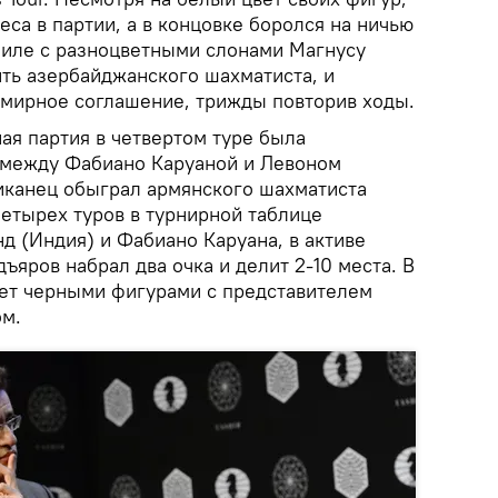
са в партии, а в концовке боролся на ничью
пиле с разноцветными слонами Магнусу
ить азербайджанского шахматиста, и
мирное соглашение, трижды повторив ходы.
ая партия в четвертом туре была
 между Фабиано Каруаной и Левоном
иканец обыграл армянского шахматиста
етырех туров в турнирной таблице
д (Индия) и Фабиано Каруана, в активе
ъяров набрал два очка и делит 2-10 места. В
ет черными фигурами с представителем
м.