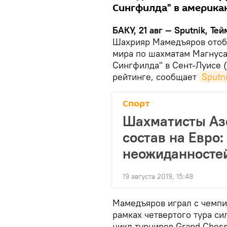
Сингфилда" в америка
БАКУ, 21 авг — Sputnik, Те
Шахрияр Мамедъяров отоб
мира по шахматам Магнуса
Сингфилда" в Сент-Луисе 
рейтинге, сообщает
Sputn
Спорт
Шахматисты Аз
состав на Евро:
неожиданносте
19 августа 2019, 15:48
Мамедъяров играл с чемпи
рамках четвертого тура си
цикл турниров Grand Chess