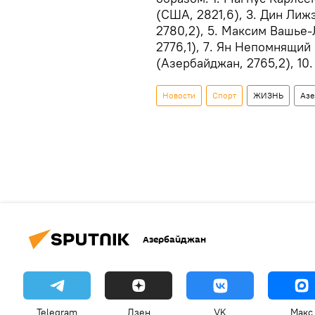
(США, 2821,6), 3. Дин Лижэ
2780,2), 5. Максим Вашье-
2776,1), 7. Ян Непомнящий
(Азербайджан, 2765,2), 10
Новости
Спорт
ЖИЗНЬ
Азе
Азербайджан
Telegram
Дзен
VK
Макс