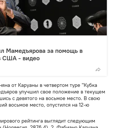
ил Мамедъярова за помощь в
в США - видео
яна от Каруаны в четвертом туре "Кубка
дъяров улучшил свое положение в текущем
ись с девятого на восьмое место. В свою
ий восьмое место, опустился на 12-ю
мирового рейтинга выглядит следующим
н (Норвегия, 2876,4), 2. Фабиано Каруана