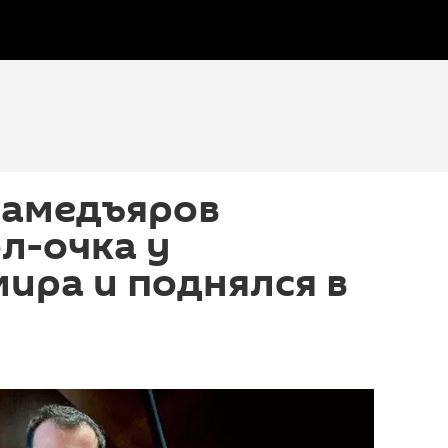
амедъяров
л-очка у
ира и поднялся в