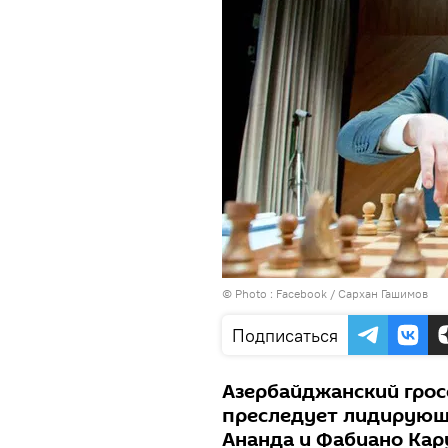
© Photo :
Facebook / Сархан Гашимов
Подписаться
Азербайджанский гро
преследует лидирующ
Ананда и Фабиано Кар