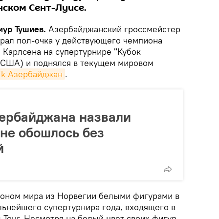
нском Сент-Луисе.
ймур Тушиев.
Азербайджанский гроссмейстер
рал пол-очка у действующего чемпиона
 Карлсена на супертурнире "Кубок
(США) и поднялся в текущем мировом
ik Азербайджан
.
ербайджана назвали
 не обошлось без
й
оном мира из Норвегии белыми фигурами в
льнейшего супертурнира года, входящего в
 Tour. Несмотря на белый цвет своих фигур,