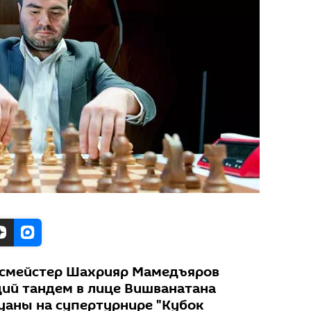
ссмейстер Шахрияр Мамедъяров
ий тандем в лице Вишванатана
уаны на супертурнире "Кубок