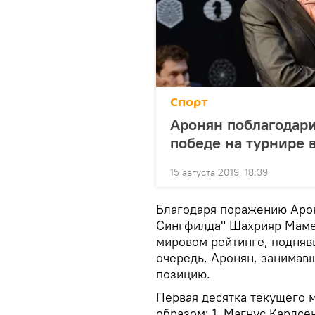
Спорт
Аронян поблагодар
победе на турнире 
15 августа 2019, 18:39
Благодаря поражению Арон
Сингфилда" Шахрияр Маме
мировом рейтинге, поднявш
очередь, Аронян, занимавш
позицию.
Первая десятка текущего 
образом: 1. Магнус Карлсе