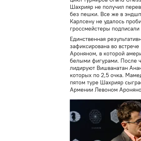
Шахрияр не получил переве
без пешки. Все же в эндш
Карлсену не удалось проб
гроссмейстеры подписали 
Единственная результативн
зафиксирована во встрече
Ароняном, в которой амер
белыми фигурами. После ч
лидируют Вишванатан Анан
которых по 2,5 очка. Мамед
пятом туре Шахрияр сыгра
Армении Левоном Ароняно