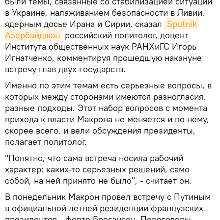
были темы, связанные со стабилизацией ситуации
в Украине, налаживанием безопасности в Ливии,
ядерным досье Ирана и Сирии, сказал
Sputnik 
Азербайджан
российский политолог, доцент
Института общественных наук РАНХиГС Игорь
Игнатченко, комментируя прошедшую накануне
встречу глав двух государств.
Именно по этим темам есть серьезные вопросы, в
которых между сторонами имеются разногласия,
разные подходы. Этот набор вопросов с момента
прихода к власти Макрона не меняется и по нему,
скорее всего, и вели обсуждения президенты,
полагает политолог.
"Понятно, что сама встреча носила рабочий
характер: каких-то серьезных решений, само
собой, на ней принято не было", - считает он.
В понедельник Макрон провел встречу с Путиным
в официальной летней резиденции французских
президентов - форте Брегансон. Переговоры