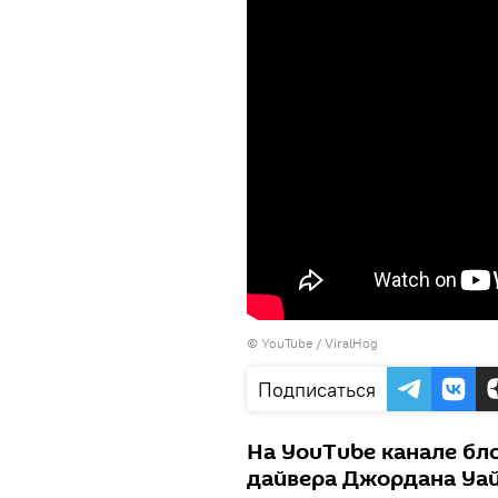
© YouTube / ViralHog
Подписаться
На YouTube канале бло
дайвера Джордана Уай