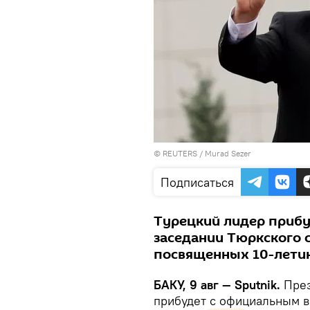
©
REUTERS
/ Murad Sezer
Подписаться
Турецкий лидер прибу
заседании Тюркского с
посвященных 10-летию
БАКУ, 9 авг — Sputnik.
През
прибудет с официальным в