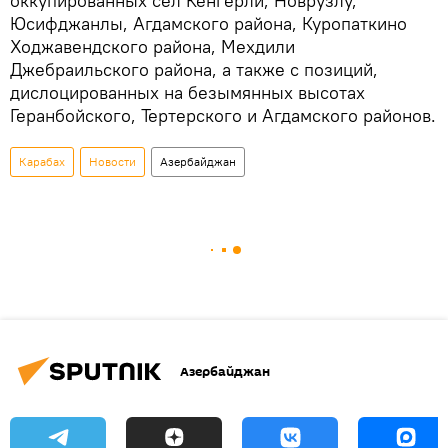
оккупированных сел Кенгерли, Новрузлу,
Юсифджанлы, Агдамского района, Куропаткино
Ходжавендского района, Мехдили
Джебраильского района, а также с позиций,
дислоцированных на безымянных высотах
Геранбойского, Тертерского и Агдамского районов.
Карабах
Новости
Азербайджан
Азербайджан