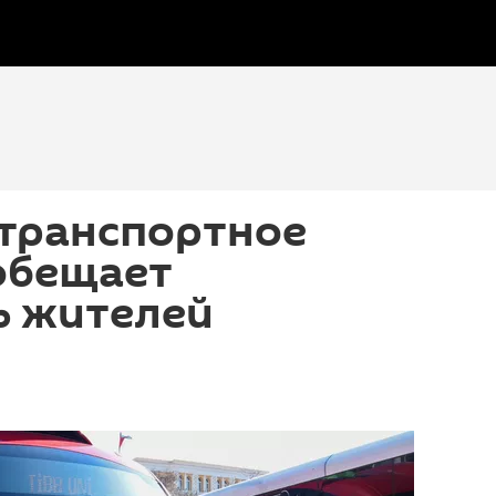
 транспортное
обещает
ь жителей