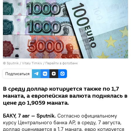
© Sputnik / Vitaly Timkiv
/
Перейти в фотобанк
Подписаться
В среду доллар котируется также по 1,7
маната, а европейская валюта поднялась в
цене до 1,9059 маната.
БАКУ, 7 авг — Sputnik.
Согласно официальному
курсу Центрального банка АР, в среду, 7 августа,
доллар оценивается в 1,7 маната, евро котируется