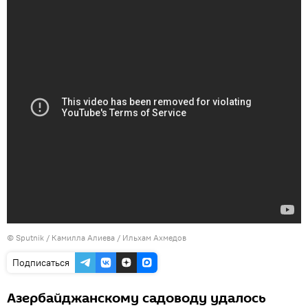
©
Sputnik / Камилла Алиева
/ Ильхам Ахмедов
Подписаться
Азербайджанскому садоводу удалось