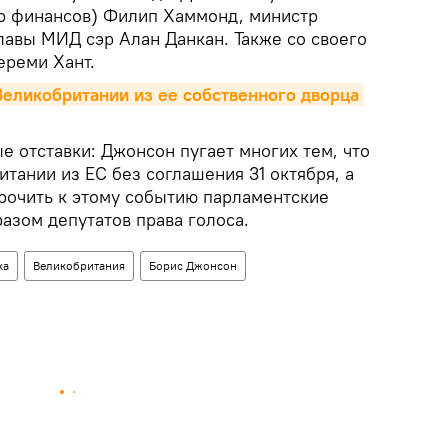
р финансов) Филип Хаммонд, министр
лавы МИД сэр Алан Данкан. Также со своего
ереми Хант.
ликобритании из ее собственного дворца 
 отставки: Джонсон пугает многих тем, что
тании из ЕС без соглашения 31 октября, а
урочить к этому событию парламентские
азом депутатов права голоса.
ка
Великобритания
Борис Джонсон