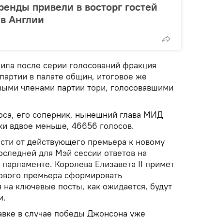
енды привели в восторг гостей
 в Англии
ила после серии голосований фракция
партии в палате общин, итоговое же
выми членами партии тори, голосовавшими
оса, его соперник, нынешний глава МИД
ки вдвое меньше, 46656 голосов.
сти от действующего премьера к новому
последней для Мэй сессии ответов на
парламенте. Королева Елизавета II примет
нового премьера сформировать
 на ключевые посты, как ожидается, будут
м.
авке в случае победы Джонсона уже