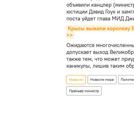
объявили канцлер (минист
юстиции Дэвид Гоук и замг
поста уйдет глава МИД Дж
Крысы выжили королеву Ве
>>
Ожидаются многочисленные
допускает выход Великобри
также тем, что может при
каникулы, лишив таким обр
Новости
Новости мира
Полити
Премьер-министр