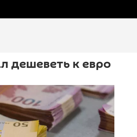
л дешеветь к евро