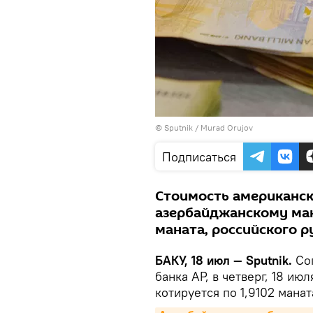
©
Sputnik / Murad Orujov
Подписаться
Стоимость американс
азербайджанскому мана
маната, российского ру
БАКУ, 18 июл — Sputnik.
Сог
банка АР, в четверг, 18 июл
котируется по 1,9102 маната