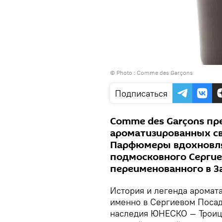
© Photo : Comme des Garçons
Подписаться
Comme des Garçons пр
ароматизированных св
Парфюмеры вдохновля
подмосковного Сергиев
переименованного в З
История и легенда аромата
именно в Сергиевом Посад
наследия ЮНЕСКО — Троиц