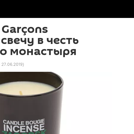
 Garçons
свечу в честь
го монастыря
3 27.06.2019
)