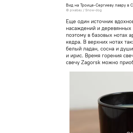
Вид на Троице-Сергиеву лавру в 
© pixabay /
Snow-dog
Еще один источник вдохн
насаждений и деревянных 
поэтому в базовых нотах 
кедра. В верхних нотах та
белый ладан, сосна и душ
и ирис. Время горения све
свечу Zagorsk можно приоб