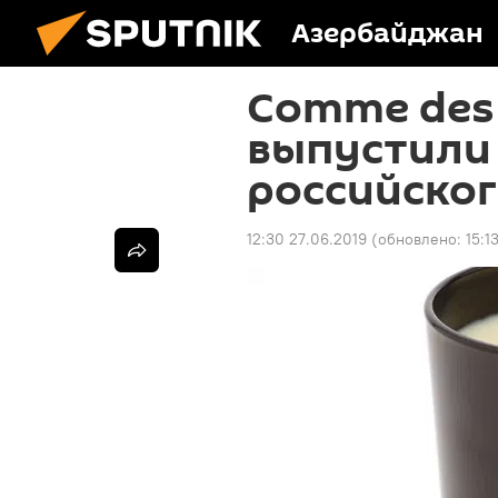
Азербайджан
Comme des
выпустили 
российско
12:30 27.06.2019
(обновлено:
15:1