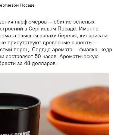
Сергиевом Посаде
овения парфюмеров — обилие зеленых
строений в Сергиевом Посаде. Именно
аромата слышны запахи березы, кипариса и
кже присутствуют древесные акценты —
истый перец. Сердце аромата — фиалка, кедр
чи составляет 50 часов. Ароматическую
рести за 48 долларов.