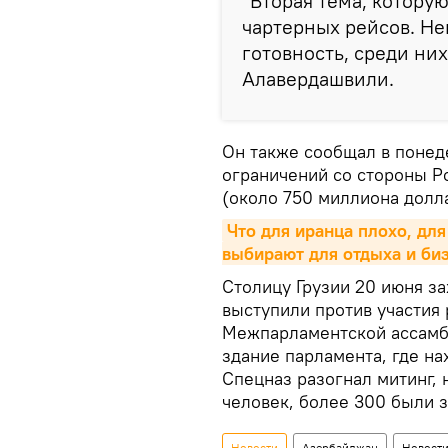
"Вторая тема, котору
чартерных рейсов. Не
готовность, среди них
Алавердашвили.
Он также сообщал в понеде
ограничений со стороны Ро
(около 750 миллиона долл
Что для иранца плохо, дл
выбирают для отдыха и би
Столицу Грузии 20 июня з
выступили против участия 
Межпарламентской ассамб
здание парламента, где на
Спецназ разогнал митинг,
человек, более 300 были 
Новости
Азербайджан
Новости