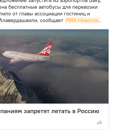
дложение запустить из аэропортов Баку,
зона бесплатные автобусы для перевозки
пило от главы ассоциации гостиниц и
 Алавердашвили, сообщает
РИА Новости
.
паниям запретят летать в Россию