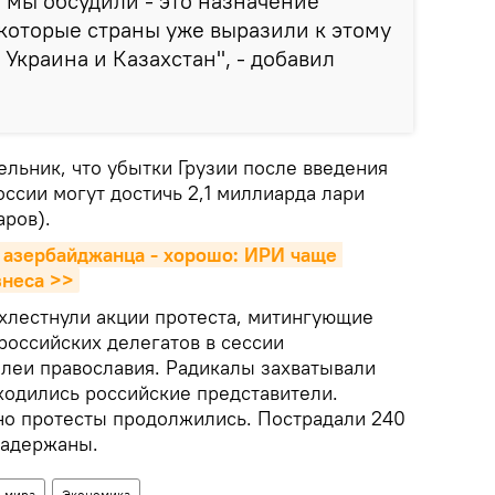
ю мы обсудили - это назначение
которые страны уже выразили к этому
 Украина и Казахстан", - добавил
льник, что убытки Грузии после введения
ссии могут достичь 2,1 миллиарда лари
аров).
я азербайджанца - хорошо: ИРИ чаще 
знеса >>
ахлестнули акции протеста, митингующие
российских делегатов в сессии
леи православия. Радикалы захватывали
ходились российские представители.
 но протесты продолжились. Пострадали 240
задержаны.
 мира
Экономика