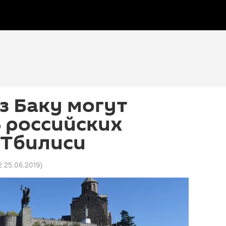
з Баку могут
 российских
 Тбилиси
2 25.06.2019
)