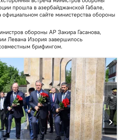
хсторонняя встреча министров обороны
рции прошла в азербайджанской Габале,
 официальном сайте министерства обороны
инистров обороны АР Закира Гасанова,
узии Левана Изория завершилось
 совместным брифингом.