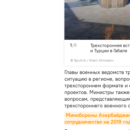
1
/8
роны Азербайджана, Грузии
Трехсторонняя вс
и Турции в Габале
© Sputnik / Ilham Ahmadov
Главы военных ведомств т
ситуацию в регионе, вопро
трехстороннем формате и 
проектов. Министры такж
вопросам, представляющим
трехстороннего военного с
Минобороны Азербайджана
сотрудничество на 2019 го