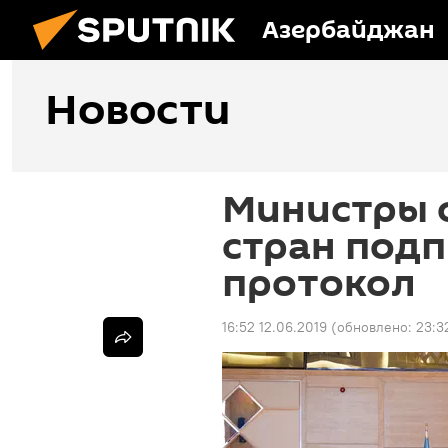
Азербайджан
Новости
Министры 
стран под
протокол
16:52 12.06.2019
(обновлено:
23:3