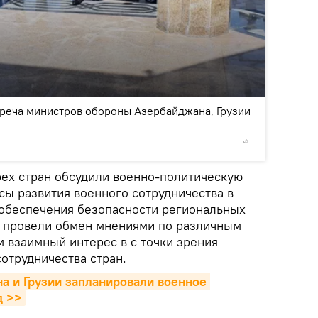
2
/8
треча министров обороны Азербайджана, Грузии
© Sputnik
рех стран обсудили военно-политическую
сы развития военного сотрудничества в
обеспечения безопасности региональных
е провели обмен мнениями по различным
 взаимный интерес в с точки зрения
отрудничества стран.
 и Грузии запланировали военное 
д >>