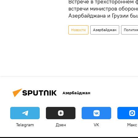
Встрече в трехстороннем 
встречи министров оборо
Азербайджана и Грузии был
Новости
Азербайджан
Полити
Азербайджан
Telegram
Дзен
VK
Макс