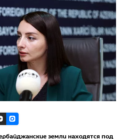
зербайджанские земли находятся под