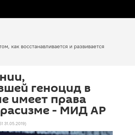
том, как восстанавливается и развивается
нии,
вшей геноцид в
е имеет права
 расизме - МИД АР
51 31.05.2019
)