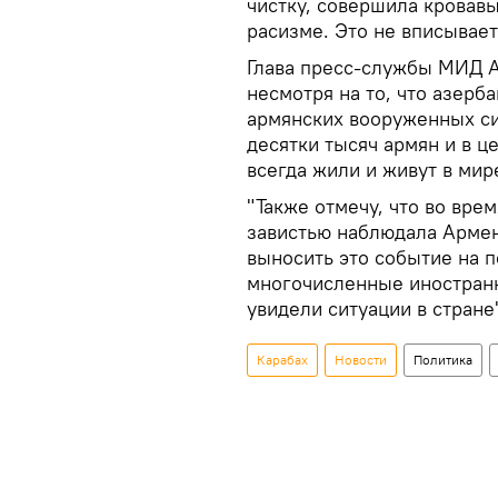
чистку, совершила кровавы
расизме. Это не вписываетс
Глава пресс-службы МИД А
несмотря на то, что азерб
армянских вооруженных си
десятки тысяч армян и в ц
всегда жили и живут в мир
"Также отмечу, что во вре
завистью наблюдала Арме
выносить это событие на 
многочисленные иностран
увидели ситуации в стране
Карабах
Новости
Политика