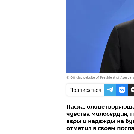
© Official website of President of Azerbai
Подписаться
Пасха, олицетворяюща
чувства милосердия, 
веры и надежды на бу
отметил в своем посл