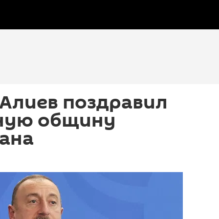
 Алиев поздравил
ную общину
ана