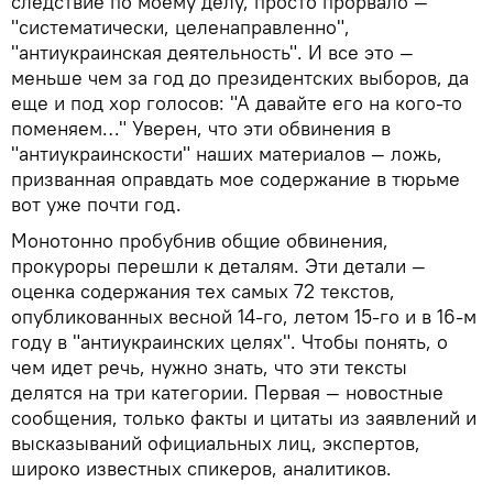
следствие по моему делу, просто прорвало —
"систематически, целенаправленно",
"антиукраинская деятельность". И все это —
меньше чем за год до президентских выборов, да
еще и под хор голосов: "А давайте его на кого-то
поменяем…" Уверен, что эти обвинения в
"антиукраинскости" наших материалов — ложь,
призванная оправдать мое содержание в тюрьме
вот уже почти год.
Монотонно пробубнив общие обвинения,
прокуроры перешли к деталям. Эти детали —
оценка содержания тех самых 72 текстов,
опубликованных весной 14-го, летом 15-го и в 16-м
году в "антиукраинских целях". Чтобы понять, о
чем идет речь, нужно знать, что эти тексты
делятся на три категории. Первая — новостные
сообщения, только факты и цитаты из заявлений и
высказываний официальных лиц, экспертов,
широко известных спикеров, аналитиков.